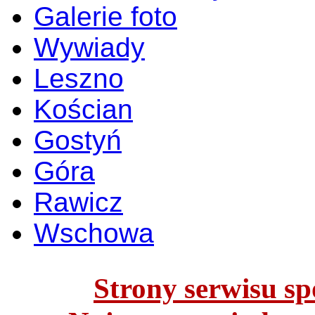
Galerie foto
Wywiady
Leszno
Kościan
Gostyń
Góra
Rawicz
Wschowa
Strony serwisu spo