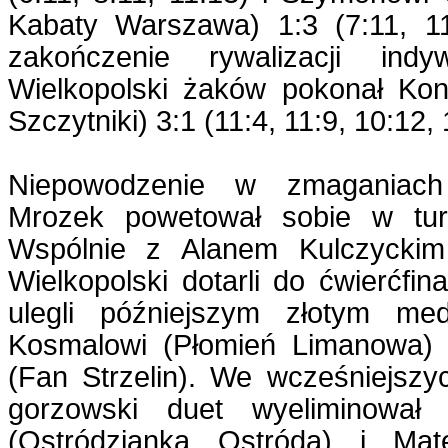
Kabaty Warszawa) 1:3 (7:11, 11
zakończenie rywalizacji indyw
Wielkopolski żaków pokonał Kon
Szczytniki) 3:1 (11:4, 11:9, 10:12, 
Niepowodzenie w zmaganiach
Mrozek powetował sobie w turn
Wspólnie z Alanem Kulczyckim
Wielkopolski dotarli do ćwierćfin
ulegli późniejszym złotym me
Kosmalowi (Płomień Limanowa) 
(Fan Strzelin). We wcześniejszy
gorzowski duet wyeliminował 
(Ostródzianka Ostróda) i Mat