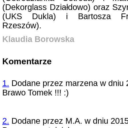
(Dekorglass Działdowo) oraz Sz
(UKS Dukla) i Bartosza Frą
Rzeszów).
Klaudia Borowska
Komentarze
1.
Dodane przez
marzena
w dniu
Brawo Tomek !!! :)
2.
Dodane przez
M.A.
w dniu
2015