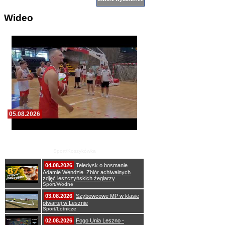
Wideo
05.08.2026
Pierwszy wspólny trening koszykarzy Zdrovo
Polonii 1912 Leszno
Sport/Koszykówka
04.08.2026
Teledysk o bosmanie
Adamie Wendzie. Zbiór achiwalnych
zdjęć leszczyńskich żeglarzy
Sport/Wodne
03.08.2026
Szybowcowe MP w klasie
otwartej w Lesznie
Sport/Lotnicze
02.08.2026
Fogo Unia Leszno -