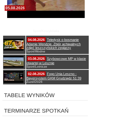
05.08.2026
Pierwszy wspólny trening koszykarzy Zdrovo
Polonii 1912 Leszno
Sport/Koszykówka
04.08.2026
Teledysk o bosmanie
Adamie Wendzie. Zbiór achiwalnych
zdjęć leszczyńskich żeglarzy
Sport/Wodne
03.08.2026
Szybowcowe MP w klasie
otwartej w Lesznie
Sport/Lotnicze
02.08.2026
Fogo Unia Leszno -
Bayersystem GKM Grudziądz 51:39
Żużel/2026
TABELE WYNIKÓW
TERMINARZE SPOTKAŃ