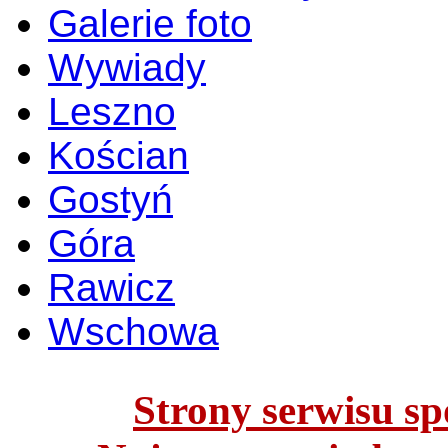
Galerie foto
Wywiady
Leszno
Kościan
Gostyń
Góra
Rawicz
Wschowa
Strony serwisu spo