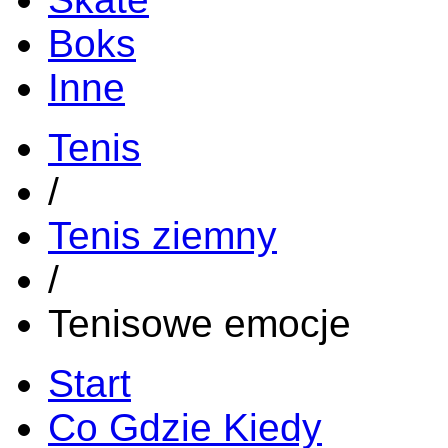
Boks
Inne
Tenis
/
Tenis ziemny
/
Tenisowe emocje
Start
Co Gdzie Kiedy