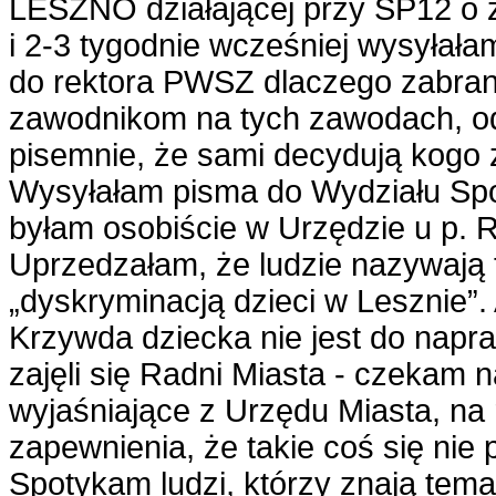
LESZNO działającej przy SP12 o
i 2-3 tygodnie wcześniej wysyłał
do rektora PWSZ dlaczego zabrani
zawodnikom na tych zawodach, od
pisemnie, że sami decydują kogo 
Wysyłałam pisma do Wydziału Spor
byłam osobiście w Urzędzie u p. 
Uprzedzałam, że ludzie nazywają t
„dyskryminacją dzieci w Lesznie”. A
Krzywda dziecka nie jest do napr
zajęli się Radni Miasta - czekam n
wyjaśniające z Urzędu Miasta, na
zapewnienia, że takie coś się nie 
Spotykam ludzi, którzy znają temat