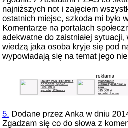
najniższych not i zajęciem wszyst
ostatnich miejsc, szkoda mi było w
Komentarze na portalach społecz
adekwatne do zaistniałej sytuacji,
wiedzą jaka osoba kryje się pod
wypowiadają się na temat jego ni
reklama
DOMY PARTEROWE z
Mieszkanie
ogrodem, spoko...
niskoczynszowe w
569 000 zł
kam...
315 000 zł
sprzedaż, Wilkowice
sprzedaż, Leszno
5.
Dodane przez
Anka
w dniu
201
Zgadzam się co do słowa z kome