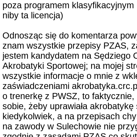
poza programem klasyfikacyjnym
niby ta licencja)
Odnosząc się do komentarza powy
znam wszystkie przepisy PZAS, z
jestem kandydatem na Sędziego
Akrobatyki Sportowej; na mojej str
wszystkie informacje o mnie z wkl
zaświadczeniami akrobatyka.crc.pl
o trenerkę z PWSZ, to faktycznie
sobie, żeby uprawiała akrobatykę
kiedykolwiek, a na przepisach chy
na zawody w Sulechowie nie przyg
zgodnie z zasadami PZAS co sku