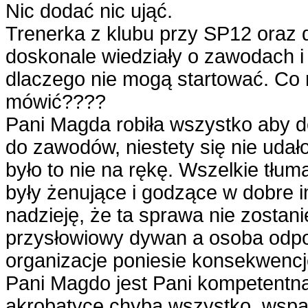
Nic dodać nic ująć.
Trenerka z klubu przy SP12 oraz 
doskonale wiedziały o zawodach i
dlaczego nie mogą startować. Co 
mówić????
Pani Magda robiła wszystko aby d
do zawodów, niestety się nie udał
było to nie na rękę. Wszelkie tłum
były żenujące i godzące w dobre
nadzieję, że ta sprawa nie zostan
przysłowiowy dywan a osoba odpo
organizacje poniesie konsekwencj
Pani Magdo jest Pani kompetentną
akrobatyce chyba wszystko, wspa