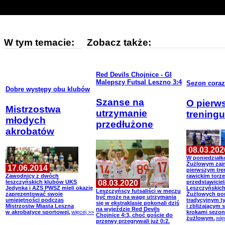
W tym temacie:
Zobacz także:
Red Devils Chojnice - GI
Malepszy Futsal Leszno 3:4
Sezon coraz 
Dobre występy obu klubów
Szanse na
O pierw
Mistrzostwa
utrzymanie
treningu
młodych
przedłużone
akrobatów
08.03.202
W poniedział
Żużlowym zaj
17.06.2014
pierwszym tre
Zawodnicy z dwóch
rawickim torze
08.03.2020
leszczyńskich klubów UKS
przedstawicie
Jedynka i AZS PWSZ mieli okazję
Leszczyńskic
Leszczyńscy futsaliści w meczu
zaprezentować swoje
Żużlowych po
być może na wagę utrzymania
umiejętności podczas
tradycyjnym t
się w ekstraklasie pokonali dziś
Mistrzostw Miasta Leszna
i zbliżającym s
na wyjeździe Red Devils
w akrobatyce sportowej.
więcej >>
krokami sezon
Chojnice 4:3, choć goście do
żużlowym.
wię
przerwy przegrywali już 0:2.