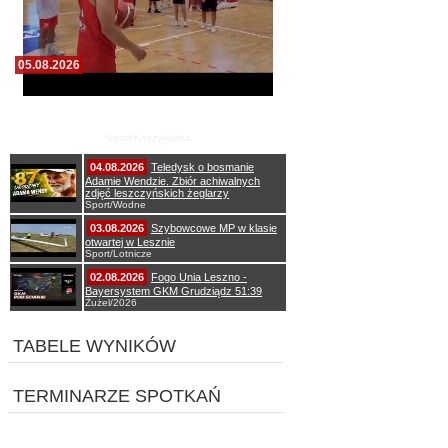
05.08.2026
Pierwszy wspólny trening koszykarzy Zdrovo
Polonii 1912 Leszno
Sport/Koszykówka
04.08.2026
Teledysk o bosmanie
Adamie Wendzie. Zbiór achiwalnych
zdjęć leszczyńskich żeglarzy
Sport/Wodne
03.08.2026
Szybowcowe MP w klasie
otwartej w Lesznie
Sport/Lotnicze
02.08.2026
Fogo Unia Leszno -
Bayersystem GKM Grudziądz 51:39
Żużel/2026
TABELE WYNIKÓW
TERMINARZE SPOTKAŃ