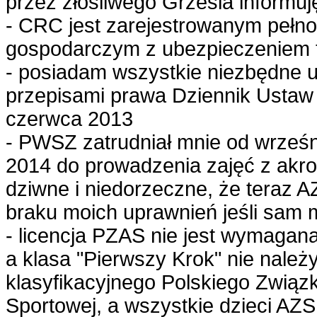
przez złośliwego Grzesia informuj
- CRC jest zarejestrowanym peł
gospodarczym z ubezpieczeniem 
- posiadam wszystkie niezbędne u
przepisami prawa Dziennik Ustaw
czerwca 2013
- PWSZ zatrudniał mnie od wrześn
2014 do prowadzenia zajęć z akrob
dziwne i niedorzeczne, że teraz 
braku moich uprawnień jeśli sam m
- licencja PZAS nie jest wymagan
a klasa "Pierwszy Krok" nie nale
klasyfikacyjnego Polskiego Związ
Sportowej, a wszystkie dzieci AZ