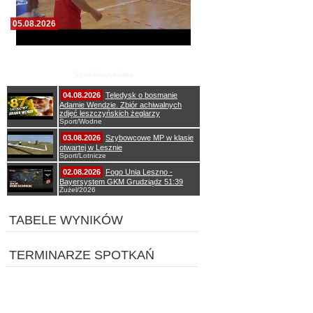
05.08.2026
Pierwszy wspólny trening koszykarzy Zdrovo
Polonii 1912 Leszno
Sport/Koszykówka
04.08.2026
Teledysk o bosmanie
Adamie Wendzie. Zbiór achiwalnych
zdjęć leszczyńskich żeglarzy
Sport/Wodne
03.08.2026
Szybowcowe MP w klasie
otwartej w Lesznie
Sport/Lotnicze
02.08.2026
Fogo Unia Leszno -
Bayersystem GKM Grudziądz 51:39
Żużel/2026
TABELE WYNIKÓW
TERMINARZE SPOTKAŃ