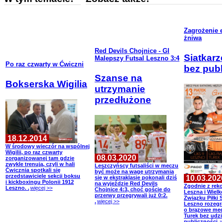
Zagrożenie 
żniwa
Red Devils Chojnice - GI
Siatkarz
Malepszy Futsal Leszno 3:4
Po raz czwarty w Ćwiczni
bez pub
Szanse na
Bokserska Wigilia
utrzymanie
przedłużone
18.12.2014
W środowy wieczór na wspólnej
Wigilii, po raz czwarty
08.03.2020
zorganizowanej tam gdzie
zwykle trenują, czyli w hali
Leszczyńscy futsaliści w meczu
Ćwicznia spotkali się
być może na wagę utrzymania
przedstawiciele sekcji boksu
10.03.202
się w ekstraklasie pokonali dziś
i kickboxingu Polonii 1912
na wyjeździe Red Devils
Zgodnie z rek
Leszno. .
więcej >>
Chojnice 4:3, choć goście do
Leszna i Wiel
przerwy przegrywali już 0:2.
Związku Piłki 
.
więcej >>
Leszno rozegr
o brązowe med
Turek bez udzi
publiczności.