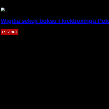
Michał Konieczny
Wigilia sekcji boksu i kickboxingu Pol
Leszno
17.12.2014