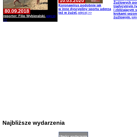
10.03.2020
Żużlowych po
Koronawirus podobnie jak
tradycyjnym t
w inne dyscypliny sportu uderza
i zbliżającym s
80.09.2018
też w żużel.
więcej >>
krokami sezon
reporter: Filip Wybieralski.
więcej
żużlowym.
wię
>>
Najbliższe wydarzenia