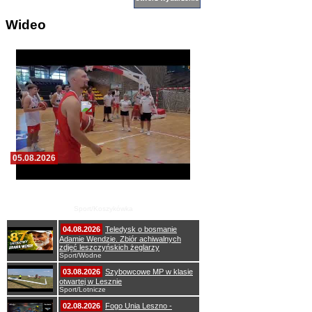
Wideo
05.08.2026
Pierwszy wspólny trening koszykarzy Zdrovo
Polonii 1912 Leszno
Sport/Koszykówka
04.08.2026
Teledysk o bosmanie
Adamie Wendzie. Zbiór achiwalnych
zdjęć leszczyńskich żeglarzy
Sport/Wodne
03.08.2026
Szybowcowe MP w klasie
otwartej w Lesznie
Sport/Lotnicze
02.08.2026
Fogo Unia Leszno -