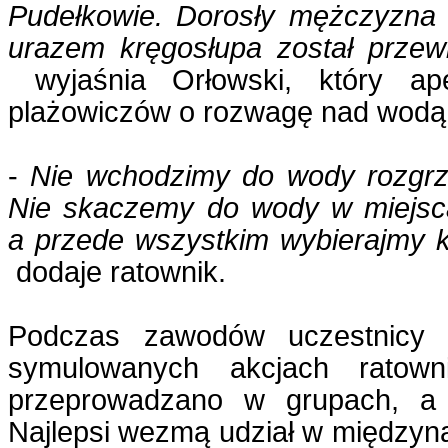
Pudełkowie. Dorosły mężczyzna 
urazem kręgosłupa został przewi
wyjaśnia Orłowski, który ape
plażowiczów o rozwagę nad wodą
-
Nie wchodzimy do wody rozgrza
Nie skaczemy do wody w miejscac
a przede wszystkim wybierajmy k
dodaje ratownik.
Podczas zawodów uczestnicy b
symulowanych akcjach ratowni
przeprowadzano w grupach, a t
Najlepsi wezmą udział w między