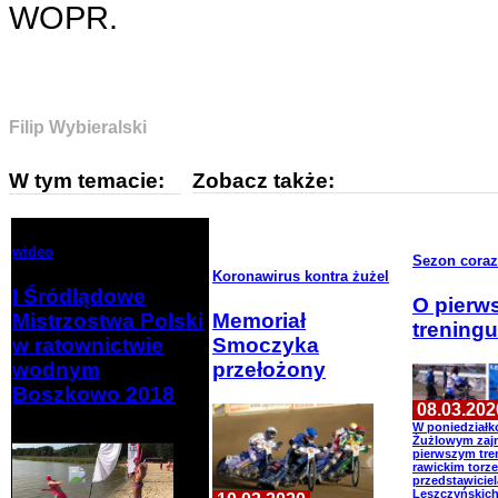
WOPR.
Filip Wybieralski
W tym temacie:
Zobacz także:
wideo
Sezon coraz 
Koronawirus kontra żużel
I Śródlądowe
O pierw
Mistrzostwa Polski
Memoriał
treningu
w ratownictwie
Smoczyka
wodnym
przełożony
Boszkowo 2018
08.03.202
W poniedział
Żużlowym zaj
pierwszym tre
rawickim torze
przedstawicie
Leszczyńskic