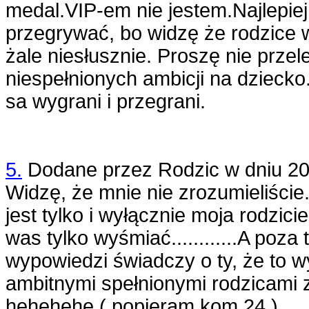
medal.VIP-em nie jestem.Najlepie
przegrywać, bo widzę że rodzice 
żale niesłusznie. Proszę nie prze
niespełnionych ambicji na dziecko
sa wygrani i przegrani.
5.
Dodane przez
Rodzic
w dniu
20
Widzę, że mnie nie zrozumieliście. 
jest tylko i wyłącznie moja rodzic
was tylko wyśmiać............A poz
wypowiedzi świadczy o ty, że to wy
ambitnymi spełnionymi rodzicami
hehehehe ( popieram kom.24.)