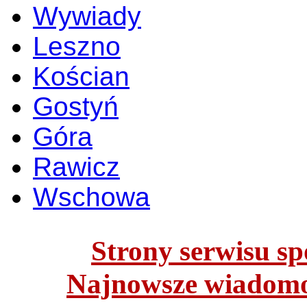
Wywiady
Leszno
Kościan
Gostyń
Góra
Rawicz
Wschowa
Strony serwisu spo
Najnowsze wiadomoś