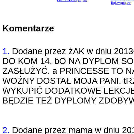
Lotniczej.
więcej >>
ligi.
więcej >>
Komentarze
1.
Dodane przez
żAK
w dniu
2013
DO KOM 14. bO NA DYPLOM SO
ZASŁUŻYĆ. a PRINCESSE TO 
WOŹNY DOSTAŁ MOJA PANI. tR
WYKUPIĆ DODATKOWE LEKCJE 
BĘDZIE TEŻ DYPLOMY ZDOBYWA
2.
Dodane przez
mama
w dniu
20