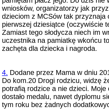
pamiętam płacz jego. Do dziś ni
wniosków, organizatorzy jak przy
dzieciom z MCSów tak przyznaja o
pierwszej dziesiątce (oczywiście 
Zamiast tego słodycza niech im w
uczestnika na pamiatkę wkońcu to
zachęta dla dziecka i nagroda.
4.
Dodane przez
Mama
w dniu
20
Do kom.20 Drogi rodzicu, widzę ż
potrafią rodzice a nie dzieci. Moje 
dostało medalu, nawet dyplomu si
tym roku bez żadnych dodatkowych 