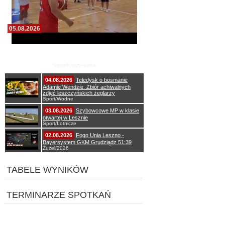
05.08.2026
Pierwszy wspólny trening koszykarzy Zdrovo
Polonii 1912 Leszno
Sport/Koszykówka
04.08.2026
Teledysk o bosmanie
Adamie Wendzie. Zbiór achiwalnych
zdjęć leszczyńskich żeglarzy
Sport/Wodne
03.08.2026
Szybowcowe MP w klasie
otwartej w Lesznie
Sport/Lotnicze
02.08.2026
Fogo Unia Leszno -
Bayersystem GKM Grudziądz 51:39
Żużel/2026
TABELE WYNIKÓW
TERMINARZE SPOTKAŃ