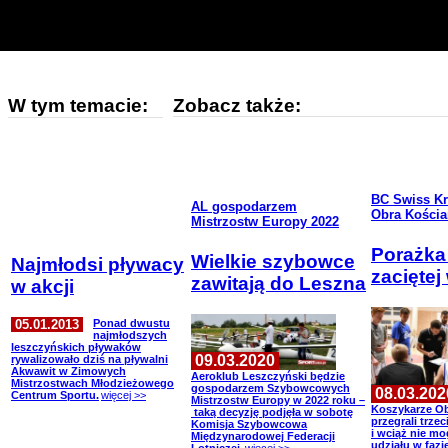
W tym temacie:
Zobacz także:
BC Swiss Kr
AL gospodarzem
Obra Kościa
Mistrzostw Europy 2022
Porażka
Wielkie szybowce
Najmłodsi pływacy
zaciętej
zawitają do Leszna
w akcji
05.01.2013
Ponad dwustu
najmłodszych
leszczyńskich pływaków
09.03.2020
rywalizowało dziś na pływalni
Akwawit w Zimowych
Aeroklub Leszczyński będzie
Mistrzostwach Młodzieżowego
gospodarzem Szybowcowych
08.03.202
Centrum Sportu.
więcej >>
Mistrzostw Europy w 2022 roku –
Koszykarze Ob
taką decyzję podjęła w sobotę
przegrali trze
Komisja Szybowcowa
i wciąż nie m
Międzynarodowej Federacji
udziału w fazie