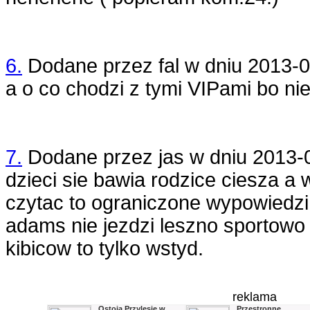
6.
Dodane przez
fal
w dniu
2013-0
a o co chodzi z tymi VIPami bo ni
7.
Dodane przez
jas
w dniu
2013-
dzieci sie bawia rodzice ciesza 
czytac to ograniczone wypowiedzi
adams nie jezdzi leszno sportowo
kibicow to tylko wstyd.
reklama
Ostoja Przylesie w
Przestronne