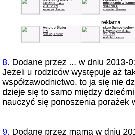
Lesznie–Tw...
mieszkanie w kamera
281 120 zł
984 690 zł
sprzedaż, Leszno
sprzedaż, Poznań
reklama
Auto do Ślubu
skup Samochodów
1 zł
Używanych 516...
2 137 zł
Audi A5, Leszno
Audi A4, Leszno
8.
Dodane przez
...
w dniu
2013-0
Jeżeli u rodziców występuje aż ta
współzawodnictwo, to ja się nie d
dzieje się to samo między dziećmi
nauczyć się ponoszenia porażek 
9.
Dodane przez
mama
w dniu
20