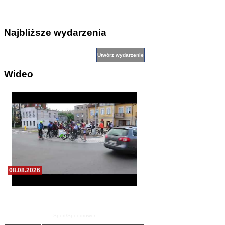
Najbliższe wydarzenia
Wideo
08.08.2026
Zawody speedrowerowe ku pamięci Edka
Baldysa oraz Andrzeja i Henryka
Włodarczyków
Sport/Speedrower