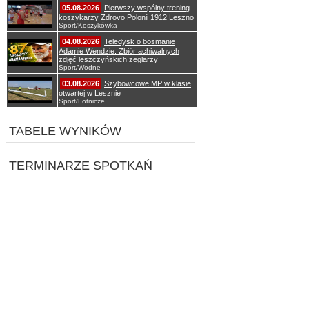
05.08.2026
Pierwszy wspólny trening
koszykarzy Zdrovo Polonii 1912 Leszno
Sport/Koszykówka
04.08.2026
Teledysk o bosmanie
Adamie Wendzie. Zbiór achiwalnych
zdjęć leszczyńskich żeglarzy
Sport/Wodne
03.08.2026
Szybowcowe MP w klasie
otwartej w Lesznie
Sport/Lotnicze
TABELE WYNIKÓW
TERMINARZE SPOTKAŃ