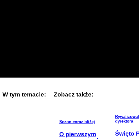
W tym temacie:
Zobacz także:
Rywalizowal
dyrektora
Sezon coraz bliżej
Święto 
O pierwszym