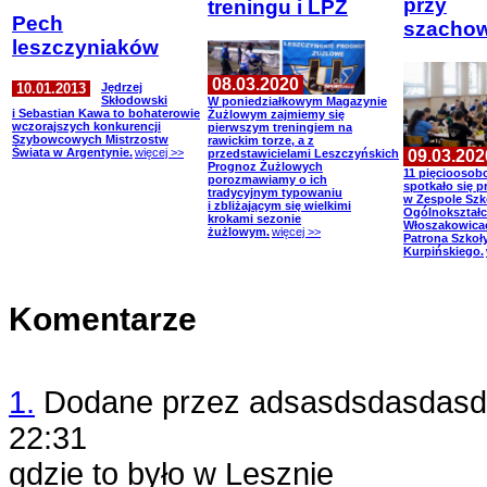
przy
treningu i LPŻ
Pech
szacho
leszczyniaków
08.03.2020
10.01.2013
Jędrzej
Skłodowski
W poniedziałkowym Magazynie
i Sebastian Kawa to bohaterowie
Żużlowym zajmiemy się
wczorajszych konkurencji
pierwszym treningiem na
Szybowcowych Mistrzostw
rawickim torze, a z
Świata w Argentynie.
więcej >>
09.03.202
przedstawicielami Leszczyńskich
Prognoz Żużlowych
11 pięcioosob
porozmawiamy o ich
spotkało się 
tradycyjnym typowaniu
w Zespole Szk
i zbliżającym się wielkimi
Ogólnokształ
krokami sezonie
Włoszakowicac
żużlowym.
więcej >>
Patrona Szkoły
Kurpińskiego.
Komentarze
1.
Dodane przez
adsasdsdasdasd
22:31
gdzie to było w Lesznie