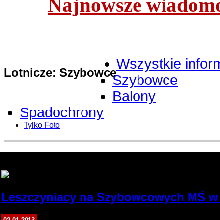
Najnowsze wiadomoś
Wszystkie infor
Lotnicze: Szybowce
Szybowce
Balony
Spadochrony
Tylko Foto
Robert Koralewski
Leszczyniacy na Szybowcowych MŚ w 
02.01.2013