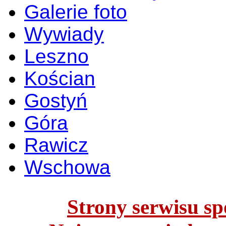
Galerie foto
Wywiady
Leszno
Kościan
Gostyń
Góra
Rawicz
Wschowa
Strony serwisu spo